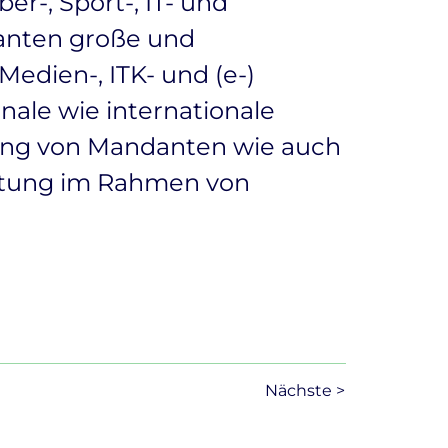
r-, Sport-, IT- und
danten große und
edien-, ITK- und (e-)
nale wie internationale
tung von Mandanten wie auch
ratung im Rahmen von
Nächste >