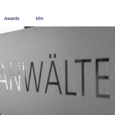
Awards
kfm