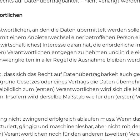
Rechts auf Datenübertragbarkeit – nicht verlangt werde
wortlichen
ntwortlichen, an den die Daten übermittelt werden sollen,
ft mit einem Anbieterwechsel einer betroffenen Person e
(wirtschaftliches) Interesse daran hat, die erforderliche I
) Verantwortlichen entgegen zu nehmen und in die e
chwierigkeiten in aller Regel die Ausnahme bleiben werd
cht, dass sich das Recht auf Datenübertragbarkeit auch 
ufgrund Gesetzes oder eines Vertrags die Daten übernehme
ildlich zum (ersten) Verantwortlichen wird sich die Mi
nsofern wird derselbe Maßstab wie für den (ersten) Ver
gung nicht zwingend erfolgreich ablaufen muss. Wenn d
uriert, gängig und maschinenlesbar, aber nicht mit de
en) Verantwortlichen noch für den anderen (zweiten) Vera