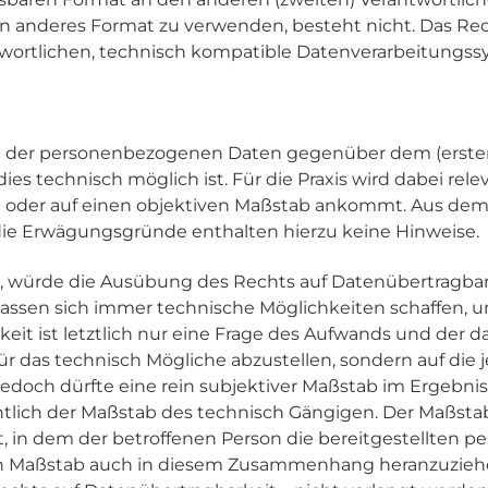
 ein anderes Format zu verwenden, besteht nicht. Das R
twortlichen, technisch kompatible Datenverarbeitungssys
g der personenbezogenen Daten gegenüber dem (ersten
dies technisch möglich ist. Für die Praxis wird dabei rel
 oder auf einen objektiven Maßstab ankommt. Aus dem W
 die Erwägungsgründe enthalten hierzu keine Hinweise.
 würde die Ausübung des Rechts auf Datenübertragbark
 lassen sich immer technische Möglichkeiten schaffen,
eit ist letztlich nur eine Frage des Aufwands und der 
für das technisch Mögliche abzustellen, sondern auf die
doch dürfte eine rein subjektiver Maßstab im Ergebnis zu
ich der Maßstab des technisch Gängigen. Der Maßstab 
 in dem der betroffenen Person die bereitgestellten 
sen Maßstab auch in diesem Zusammenhang heranzuziehe