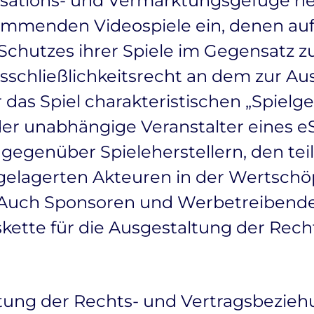
nisations- und Vermarktungsgefüge n
kommenden Videospiele ein, denen au
Schutzes ihrer Spiele im Gegensatz z
sschließlichkeitsrecht an dem zur A
r das Spiel charakteristischen „Spiel
r unabhängige Veranstalter eines e
 gegenüber Spieleherstellern, den t
elagerten Akteuren in der Wertschöp
n. Auch Sponsoren und Werbetreibend
ette für die Ausgestaltung der Rec
ung der Rechts- und Vertragsbeziehu