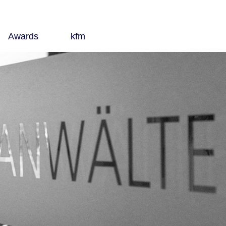
Awards
kfm