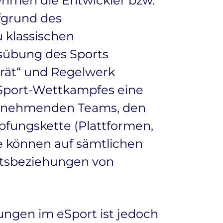
ehmen die Entwickler bzw.
fgrund des
u klassischen
usübung des Sports
gerät“ und Regelwerk
Sport-Wettkampfes eine
eilnehmenden Teams, den
fungskette (Plattformen,
e können auf sämtlichen
htsbeziehungen von
ngen im eSport ist jedoch